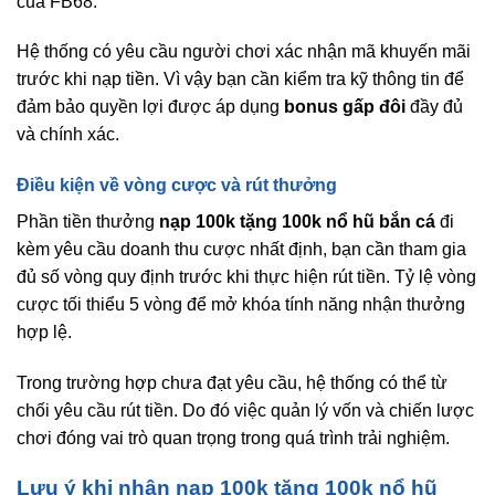
của FB68.
Hệ thống có yêu cầu người chơi xác nhận mã khuyến mãi
trước khi nạp tiền. Vì vậy bạn cần kiểm tra kỹ thông tin để
đảm bảo quyền lợi được áp dụng
bonus gấp đôi
đầy đủ
và chính xác.
Điều kiện về vòng cược và rút thưởng
Phần tiền thưởng
nạp 100k tặng 100k nổ hũ bắn cá
đi
kèm yêu cầu doanh thu cược nhất định, bạn cần tham gia
đủ số vòng quy định trước khi thực hiện rút tiền. Tỷ lệ vòng
cược tối thiểu 5 vòng để mở khóa tính năng nhận thưởng
hợp lệ.
Trong trường hợp chưa đạt yêu cầu, hệ thống có thể từ
chối yêu cầu rút tiền. Do đó việc quản lý vốn và chiến lược
chơi đóng vai trò quan trọng trong quá trình trải nghiệm.
Lưu ý khi nhận nạp 100k tặng 100k nổ hũ