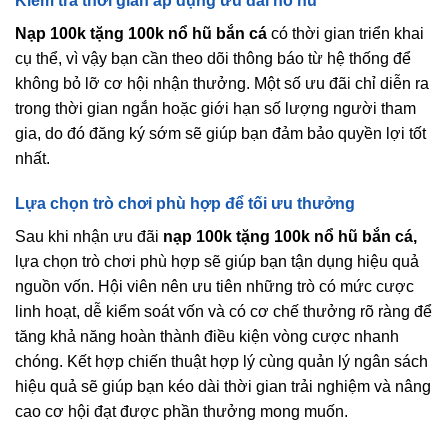
Kiểm tra thời gian áp dụng ưu đãi nổ hũ
Nạp 100k tặng 100k nổ hũ bắn cá
có thời gian triển khai
cụ thể, vì vậy bạn cần theo dõi thông báo từ hệ thống để
không bỏ lỡ cơ hội nhận thưởng. Một số ưu đãi chỉ diễn ra
trong thời gian ngắn hoặc giới hạn số lượng người tham
gia, do đó đăng ký sớm sẽ giúp bạn đảm bảo quyền lợi tốt
nhất.
Lựa chọn trò chơi phù hợp để tối ưu thưởng
Sau khi nhận ưu đãi
nạp 100k tặng 100k nổ hũ bắn cá,
lựa chọn trò chơi phù hợp sẽ giúp bạn tận dụng hiệu quả
nguồn vốn. Hội viên nên ưu tiên những trò có mức cược
linh hoạt, dễ kiểm soát vốn và có cơ chế thưởng rõ ràng để
tăng khả năng hoàn thành điều kiện vòng cược nhanh
chóng. Kết hợp chiến thuật hợp lý cùng quản lý ngân sách
hiệu quả sẽ giúp bạn kéo dài thời gian trải nghiệm và nâng
cao cơ hội đạt được phần thưởng mong muốn.