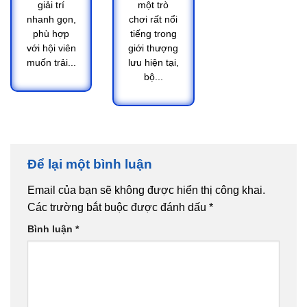
giải trí
một trò
nhanh gọn,
chơi rất nổi
phù hợp
tiếng trong
với hội viên
giới thượng
muốn trải...
lưu hiện tại,
bộ...
Để lại một bình luận
Email của bạn sẽ không được hiển thị công khai.
Các trường bắt buộc được đánh dấu
*
Bình luận
*