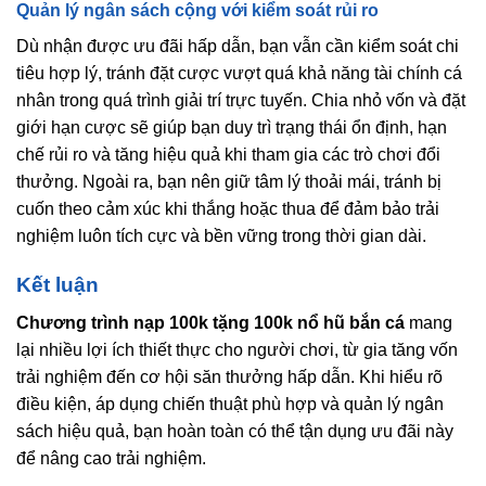
Quản lý ngân sách cộng với kiểm soát rủi ro
Dù nhận được ưu đãi hấp dẫn, bạn vẫn cần kiểm soát chi
tiêu hợp lý, tránh đặt cược vượt quá khả năng tài chính cá
nhân trong quá trình giải trí trực tuyến. Chia nhỏ vốn và đặt
giới hạn cược sẽ giúp bạn duy trì trạng thái ổn định, hạn
chế rủi ro và tăng hiệu quả khi tham gia các trò chơi đổi
thưởng. Ngoài ra, bạn nên giữ tâm lý thoải mái, tránh bị
cuốn theo cảm xúc khi thắng hoặc thua để đảm bảo trải
nghiệm luôn tích cực và bền vững trong thời gian dài.
Kết luận
Chương trình nạp 100k tặng 100k nổ hũ bắn cá
mang
lại nhiều lợi ích thiết thực cho người chơi, từ gia tăng vốn
trải nghiệm đến cơ hội săn thưởng hấp dẫn. Khi hiểu rõ
điều kiện, áp dụng chiến thuật phù hợp và quản lý ngân
sách hiệu quả, bạn hoàn toàn có thể tận dụng ưu đãi này
để nâng cao trải nghiệm.