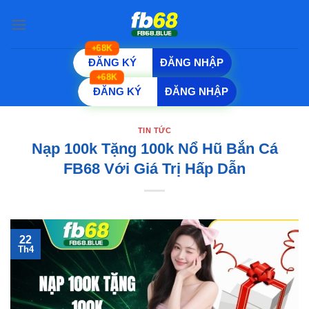
Chuyển
đến
nội
dung
TIN TỨC
Nạp 100k Tặng 100k Nổ Hũ Bắn Cá
FB68 Với Giá Trị Hấp Dẫn
22
Th4