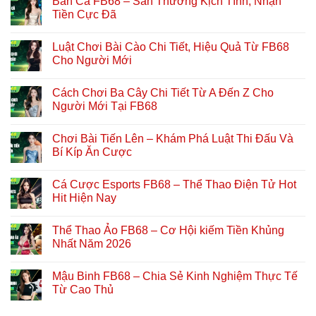
Bắn Cá FB68 – Săn Thưởng Kịch Tính, Nhận
Tiền Cực Đã
Luật Chơi Bài Cào Chi Tiết, Hiệu Quả Từ FB68
Cho Người Mới
Cách Chơi Ba Cây Chi Tiết Từ A Đến Z Cho
Người Mới Tại FB68
Chơi Bài Tiến Lên – Khám Phá Luật Thi Đấu Và
Bí Kíp Ăn Cược
Cá Cược Esports FB68 – Thể Thao Điện Tử Hot
Hit Hiện Nay
Thể Thao Ảo FB68 – Cơ Hội kiếm Tiền Khủng
Nhất Năm 2026
Mậu Binh FB68 – Chia Sẻ Kinh Nghiệm Thực Tế
Từ Cao Thủ