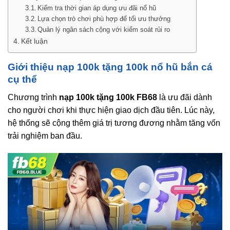
Kiểm tra thời gian áp dụng ưu đãi nổ hũ
Lựa chọn trò chơi phù hợp để tối ưu thưởng
Quản lý ngân sách cộng với kiểm soát rủi ro
Kết luận
Giới thiệu nạp 100k tặng 100k nổ hũ bắn cá
cụ thể
Chương trình
nạp 100k tặng 100k FB68
là ưu đãi dành
cho người chơi khi thực hiện giao dịch đầu tiên. Lúc này,
hệ thống sẽ cộng thêm giá trị tương đương nhằm tăng vốn
trải nghiệm ban đầu.