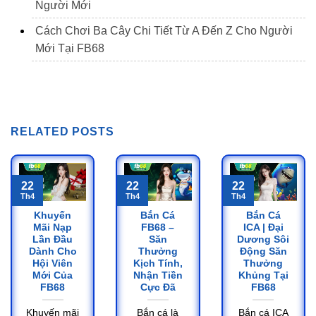
Người Mới
Cách Chơi Ba Cây Chi Tiết Từ A Đến Z Cho Người
Mới Tại FB68
RELATED POSTS
22
22
22
Th4
Th4
Th4
Khuyến
Bắn Cá
Bắn Cá
Mãi Nạp
FB68 –
ICA | Đại
Lần Đầu
Săn
Dương Sôi
Dành Cho
Thưởng
Động Săn
Hội Viên
Kịch Tính,
Thưởng
Mới Của
Nhận Tiền
Khủng Tại
FB68
Cực Đã
FB68
Khuyến mãi
Bắn cá là
Bắn cá ICA