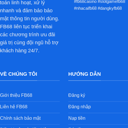
#fb68casino #slotgamefb68
toán linh hoạt, xử lý
#nhacaifb68 #dangkyfb68
nhanh và đảm bảo bảo
mật thông tin người dùng.
FB68 liên tục triển khai
các chương trình ưu đãi
giá trị cùng đội ngũ hỗ trợ
khách hàng 24/7.
VỀ CHÚNG TÔI
HƯỚNG DẪN
Giới thiệu FB68
Đăng ký
Liên hệ FB68
Đăng nhập
Chính sách bảo mật
Nạp tiền