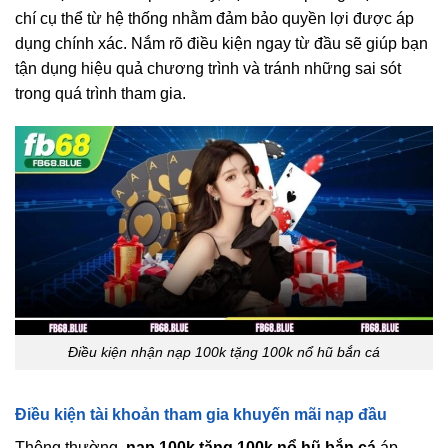
chí cụ thể từ hệ thống nhằm đảm bảo quyền lợi được áp
dụng chính xác. Nắm rõ điều kiện ngay từ đầu sẽ giúp bạn
tận dụng hiệu quả chương trình và tránh những sai sót
trong quá trình tham gia.
Điều kiện nhận nạp 100k tặng 100k nổ hũ bắn cá
Điều kiện tài khoản tham gia khuyến mãi nạp đầu
Thông thường,
nạp 100k tặng 100k nổ hũ bắn cá
áp