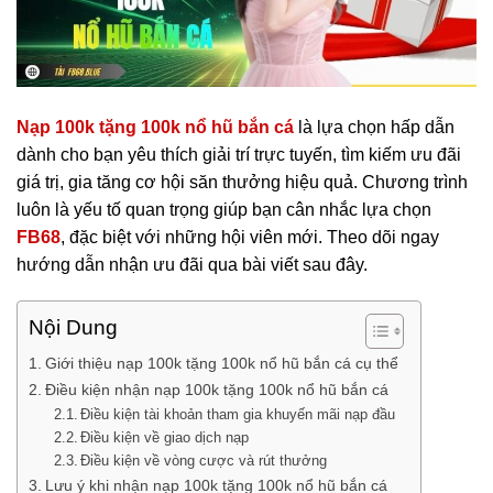
Nạp 100k tặng 100k nổ hũ bắn cá
là lựa chọn hấp dẫn
dành cho bạn yêu thích giải trí trực tuyến, tìm kiếm ưu đãi
giá trị, gia tăng cơ hội săn thưởng hiệu quả.
Chương trình
luôn là yếu tố quan trọng giúp bạn cân nhắc lựa chọn
FB68
, đặc biệt với những hội viên mới. Theo dõi ngay
hướng dẫn nhận ưu đãi qua bài viết sau đây.
Nội Dung
Giới thiệu nạp 100k tặng 100k nổ hũ bắn cá cụ thể
Điều kiện nhận nạp 100k tặng 100k nổ hũ bắn cá
Điều kiện tài khoản tham gia khuyến mãi nạp đầu
Điều kiện về giao dịch nạp
Điều kiện về vòng cược và rút thưởng
Lưu ý khi nhận nạp 100k tặng 100k nổ hũ bắn cá