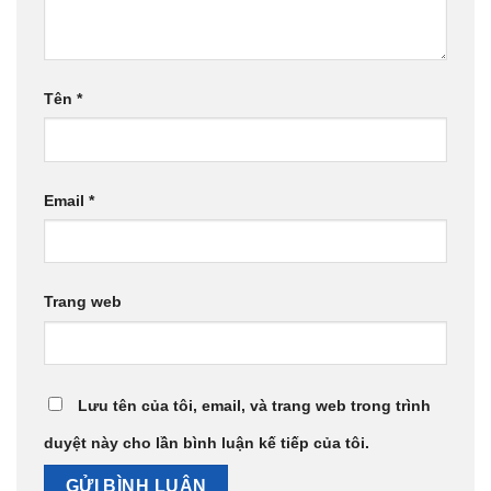
Tên
*
Email
*
Trang web
Lưu tên của tôi, email, và trang web trong trình
duyệt này cho lần bình luận kế tiếp của tôi.