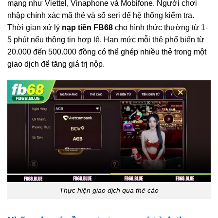
mạng như Viettel, Vinaphone và Mobifone. Người chơi
nhập chính xác mã thẻ và số seri để hệ thống kiểm tra.
Thời gian xử lý
nạp tiền FB68
cho hình thức thường từ 1-
5 phút nếu thông tin hợp lệ. Hạn mức mỗi thẻ phổ biến từ
20.000 đến 500.000 đồng có thể ghép nhiều thẻ trong một
giao dịch để tăng giá trị nộp.
Thực hiện giao dịch qua thẻ cào