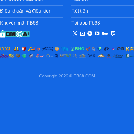
Điều khoản và điều kiện
Rút tiền
Khuyến mãi FB68
Tài app Fb68
Copyright 2026 ©
FB68.COM