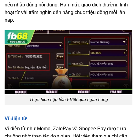
nếu nhập đúng nội dung. Hạn mức giao dịch thường linh
hoạt từ vài trăm nghìn đến hàng chục triệu đồng mỗi lần
nạp.
Thực hiện nộp tiền FB68 qua ngân hàng
Ví điện tử
Ví điện tử như Momo, ZaloPay và Shopee Pay được ưa
chuộng nhờ thao tác đơn giản. Hội viên tham gia chỉ cần