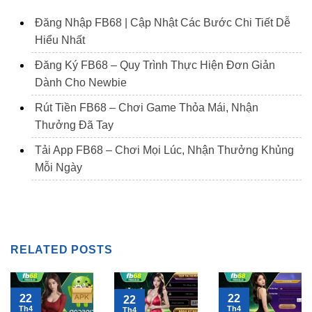
Đăng Nhập FB68 | Cập Nhật Các Bước Chi Tiết Dễ
Hiểu Nhất
Đăng Ký FB68 – Quy Trình Thực Hiện Đơn Giản
Dành Cho Newbie
Rút Tiền FB68 – Chơi Game Thỏa Mái, Nhận
Thưởng Đã Tay
Tải App FB68 – Chơi Mọi Lúc, Nhận Thưởng Khủng
Mỗi Ngày
RELATED POSTS
22
22
22
Th4
Th4
Th4