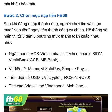
mật khẩu bảo mật.
Bước 2: Chọn mục nạp tiền FB68
Sau khi đăng nhập thành công, người chơi tìm và chọn
mục “Nạp tiền” ngay trên thanh công cụ chính. Hệ thống sẽ
hiển thị từ 3 đến 5 phương thức thanh toán khác nhau
như:
Ngân hàng: VCB-Vietcombank, Techcombank, BIDV,
VietinBank, ACB, MB Bank,…
Ví điện tử: Momo, ví ZaloPay, Shopee Pay,…
Tiền điện tử USDT: Ví crypto (TRC20/ERC20)
Thẻ cào: Viettel, thẻ Vinaphone, Mobifone,…