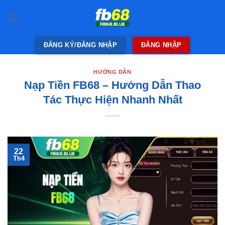
Chuyển
đến
nội
dung
ĐĂNG KÝ/ĐĂNG NHẬP
ĐĂNG NHẬP
HƯỚNG DẪN
Nạp Tiền FB68 – Hướng Dẫn Thao
Tác Thực Hiện Nhanh Nhất
22
Th4