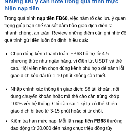
Những lưu ý cần note trong quá trình thực
hiện nạp tiền
Trong quá trình
nạp tiền FB68
, việc nắm rõ các lưu ý quan
trọng giúp hạn chế sai sót đảm bảo giao dịch diễn ra
nhanh chóng, an toàn. Review những điểm cần ghi nhớ để
quá trình gửi tiền luôn ổn định, hiệu quả:
Chọn đúng kênh thanh toán: FB68 hỗ trợ từ 4-5
phương thức như ngân hàng, ví điện tử, USDT và thẻ
cào. Hội viên nên chọn đúng kênh phù hợp để tránh lỗi
giao dịch kéo dài từ 1-10 phút không cần thiết.
Nhập chính xác thông tin giao dịch: Số tài khoản, nội
dung chuyển khoản hoặc mã thẻ cào cần trùng khớp
100% với hệ thống. Chỉ cần sai 1 ký tự có thể khiến
giao dịch bị treo từ 3-15 phút hoặc bị từ chối.
Kiểm tra hạn mức nạp: Mỗi lần
nạp tiền FB68
thường
dao động từ 20.000 đến hàng chục triệu đồng tùy