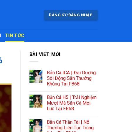
ĐĂNG KÝ/ĐĂNG NHẬP
N
TIN TỨC
BÀI VIẾT MỚI
6
Bắn Cá ICA | Đại Dương
Sôi Động Săn Thưởng
Khủng Tại FB68
Bắn Cá H5 | Trải Nghiệm
Mượt Mà Săn Cá Mọi
Lúc Tại FB68
Bắn Cá Thần Tài | Nổ
Thường Liên Tục Trúng