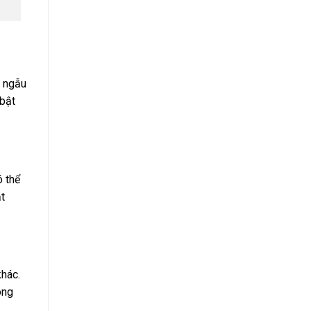
i ngẫu
 bật
ó thể
ạt
khác.
ong