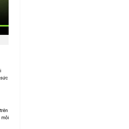
i
 sức
trên
g mỗi