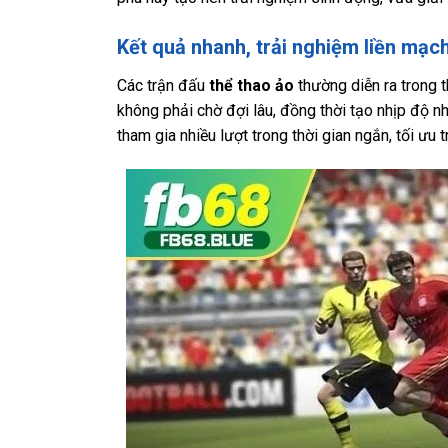
Kết quả nhanh, trải nghiệm liền mạc
Các trận đấu
thể thao ảo
thường diễn ra trong t
không phải chờ đợi lâu, đồng thời tạo nhịp độ nh
tham gia nhiều lượt trong thời gian ngắn, tối ưu tr