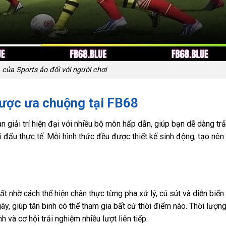
của Sports ảo đối với người chơi
ược ưa chuộng tại FB68
giải trí hiện đại với nhiều bộ môn hấp dẫn, giúp bạn dễ dàng trả
 đấu thực tế. Mỗi hình thức đều được thiết kế sinh động, tạo nên
ất nhờ cách thể hiện chân thực từng pha xử lý, cú sút và diễn biến 
ày, giúp tân binh có thể tham gia bất cứ thời điểm nào. Thời lượn
h và cơ hội trải nghiệm nhiều lượt liên tiếp.