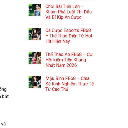
Chơi Bài Tiến Lên –
Khám Phá Luật Thi Đấu
Và Bí Kíp Ăn Cược
Cá Cược Esports FB68
– Thể Thao Điện Tử Hot
Hit Hiện Nay
Thể Thao Ảo FB68 – Cơ
Hội kiếm Tiền Khủng
Nhất Năm 2026
Mậu Binh FB68 – Chia
Sẻ Kinh Nghiệm Thực Tế
Từ Cao Thủ
công
a bất
 và