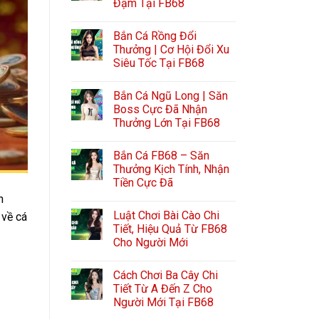
Đậm Tại FB68
Bắn Cá Rồng Đổi
Thưởng | Cơ Hội Đổi Xu
Siêu Tốc Tại FB68
Bắn Cá Ngũ Long | Săn
Boss Cực Đã Nhận
Thưởng Lớn Tại FB68
Bắn Cá FB68 – Săn
Thưởng Kịch Tính, Nhận
Tiền Cực Đã
h
Luật Chơi Bài Cào Chi
 về cá
Tiết, Hiệu Quả Từ FB68
Cho Người Mới
Cách Chơi Ba Cây Chi
Tiết Từ A Đến Z Cho
Người Mới Tại FB68