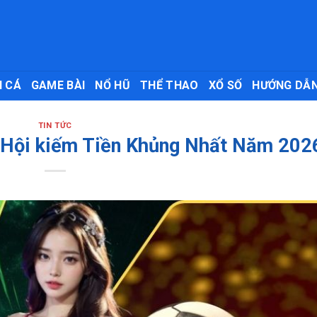
 CÁ
GAME BÀI
NỔ HŨ
THỂ THAO
XỔ SỐ
HƯỚNG DẪ
TIN TỨC
 Hội kiếm Tiền Khủng Nhất Năm 202