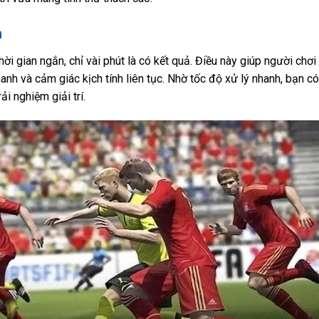
h
hời gian ngắn, chỉ vài phút là có kết quả. Điều này giúp người chơi
anh và cảm giác kịch tính liên tục. Nhờ tốc độ xử lý nhanh, bạn có
ải nghiệm giải trí.