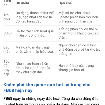
Tiêu
Ưu điểm
Hạn chế
chí
Đa dạng, thuộc nhiều thể
Một số trò chơi chưa
Trò
loại, cập nhật liên tục từ
update phiên bản mới nên
chơi
đối tác hàng đầu.
tính năng còn hạn chế.
Tốc độ phản hồi có thể bị
Hỗ trợ 24/7 linh hoạt qua
CSKH
chậm trong khung giờ cao
nhiều phương thức.
điểm.
Người chơi cần có ý thức
Bảo
Mã hóa toàn diện, ngăn
chủ động bảo vệ tài khoản,
mật
chặn xâm nhập hiệu quả.
thông tin.
Tốc
Nhanh, an toàn và ổn
độ
Hạn chế truy cập trong
định nhờ sự hỗ trợ của
truy
khung giờ bảo trì.
máy chủ hiện đại.
cập
Khám phá kho game cực hot tại trang chủ
FB68 hiện nay
FB68
ngay từ những ngày đầu hoạt động đã chủ động đầu
tư phát triển hệ thống sản phẩm đa dạng. Nhà cái hiện cung