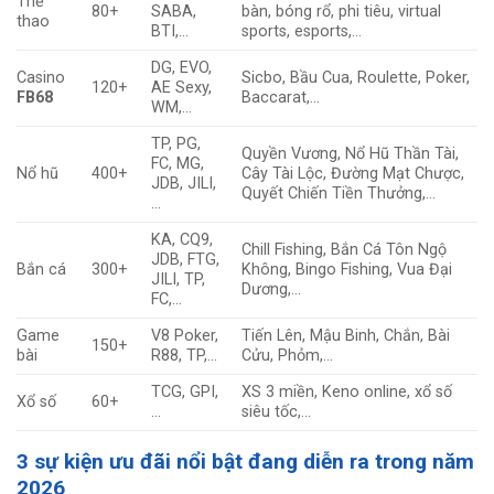
Thể
80+
SABA,
bàn, bóng rổ, phi tiêu, virtual
thao
BTI,…
sports, esports,…
DG, EVO,
Casino
Sicbo, Bầu Cua, Roulette, Poker,
120+
AE Sexy,
FB68
Baccarat,…
WM,…
TP, PG,
Quyền Vương, Nổ Hũ Thần Tài,
FC, MG,
Nổ hũ
400+
Cây Tài Lộc, Đường Mạt Chược,
JDB, JILI,
Quyết Chiến Tiền Thưởng,…
…
KA, CQ9,
Chill Fishing, Bắn Cá Tôn Ngộ
JDB, FTG,
Bắn cá
300+
Không, Bingo Fishing, Vua Đại
JILI, TP,
Dương,…
FC,…
Game
V8 Poker,
Tiến Lên, Mậu Binh, Chắn, Bài
150+
bài
R88, TP,…
Cửu, Phỏm,…
TCG, GPI,
XS 3 miền, Keno online, xổ số
Xổ số
60+
…
siêu tốc,…
3 sự kiện ưu đãi nổi bật đang diễn ra trong năm
2026