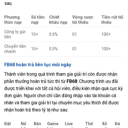
sau:
Phương
Số tiền
Chiết
Vòng cược
Tiền rút tối
thức nạp
nạp
khấu nạp
tối thiểu
thiểu
Công ty gửi
10+
0.5%
01
100+
tiền
Chuyển tiền
10+
0.5%
01
100+
nhanh
FB68 hoàn trả liên tục mỗi ngày
Thành viên trong quá trình tham gia giải trí còn được nhận
phần thưởng hoàn trả tức thì từ
FB68
. Chương trình ưu đãi
được triển khai với tất cả hội viên, điều kiện nhận quà cực kỳ
đơn giản. Người chơi chỉ cần đăng nhập vào tài khoản cá
nhân và tham gia giải trí tại chuyên mục yêu thích để được
nhận hoàn trả theo tỷ lệ như sau:
Đặt
Nổ
Bắn
Game
Live
Thể
Xổ
Đá