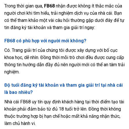
Trong thời gian qua,
FB68
nhận được không ít thắc mắc của
người chơi khi tìm hiểu, trải nghiệm dịch vụ của nhà cái. Bạn
có thể tham khảo một vài câu hỏi thường gặp dưới đây để tự
tin đăng ký tài khoản và tham gia giải trí ngay:
FB68 có phù hợp với người mới không?
Có. Trang giải trí của chúng tôi được xây dựng với bố cục
khoa học, dễ nhìn. Đồng thời mỗi trò chơi đều được cung cấp
thông tin hướng dẫn đầy đủ nên người mới có thể an tâm trải
nghiệm.
Độ tuổi đăng ký tài khoản và tham gia giải trí tại nhà cái
là bao nhiêu?
Nhà cái FB68 uy tín quy định khách hàng tại thời điểm tạo tài
khoản phải đảm bảo từ đủ 18 tuổi trở lên. Đồng thời không
thuộc trường hợp bị hạn chế hoặc mất khả năng nhận thức,
làm chủ hành vi.