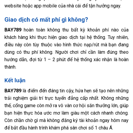
website hoặc app mobile của nhà cái để tận hưởng ngay.
Giao dịch có mất phí gì không?
BAY789
hoàn toàn không thu bất kỳ khoản phí nào của
khách hàng khi thực hiện giao dịch tại hệ thống. Tuy nhiên,
điều này còn tùy thuộc vào hình thức nạp/rút mà bạn đang
dùng có thu phí không. Người chơi chỉ cần làm đúng theo
hướng dẫn, đợi từ 1 – 2 phút để hệ thống xác nhận là hoàn
thành.
Kết luận
BAY789
là điểm đến đáng tin cậy, hứa hẹn sẽ tạo nên những
trải nghiệm giải trí trực tuyến đẳng cấp nhất. Không những
thế, cổng game còn mở ra vô vàn cơ hội săn thưởng lớn, giúp
bạn hiện thực hóa ước mơ làm giàu một cách nhanh chóng.
Còn chần chờ gì mà không đăng ký tài khoản ngay hôm nay
để bắt đầu hành trình khám phá sân chơi số 1 châu Á.