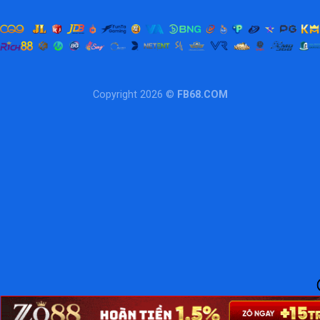
Copyright 2026 ©
FB68.COM