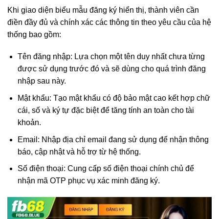
Khi giao diện biểu mẫu đăng ký hiển thị, thành viên cần
điền đầy đủ và chính xác các thông tin theo yêu cầu của hệ
thống bao gồm:
Tên đăng nhập: Lựa chọn một tên duy nhất chưa từng
được sử dụng trước đó và sẽ dùng cho quá trình đăng
nhập sau này.
Mật khẩu: Tạo mật khẩu có độ bảo mật cao kết hợp chữ
cái, số và ký tự đặc biệt để tăng tính an toàn cho tài
khoản.
Email: Nhập địa chỉ email đang sử dụng để nhận thông
báo, cập nhật và hỗ trợ từ hệ thống.
Số điện thoại: Cung cấp số điện thoại chính chủ để
nhận mã OTP phục vụ xác minh đăng ký.