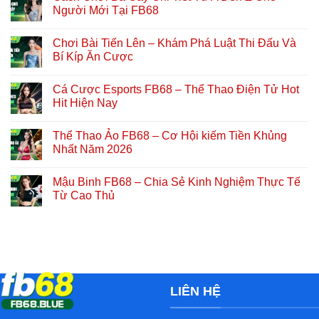
Người Mới Tại FB68
Chơi Bài Tiến Lên – Khám Phá Luật Thi Đấu Và
Bí Kíp Ăn Cược
Cá Cược Esports FB68 – Thể Thao Điện Tử Hot
Hit Hiện Nay
Thể Thao Ảo FB68 – Cơ Hội kiếm Tiền Khủng
Nhất Năm 2026
Mậu Binh FB68 – Chia Sẻ Kinh Nghiệm Thực Tế
Từ Cao Thủ
LIÊN HỆ