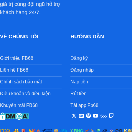
giá trị cùng đội ngũ hỗ trợ
khách hàng 24/7.
VỀ CHÚNG TÔI
HƯỚNG DẪN
Giới thiệu FB68
Đăng ký
Liên hệ FB68
Đăng nhập
Chính sách bảo mật
Nạp tiền
Điều khoản và điều kiện
Rút tiền
Khuyến mãi FB68
Tài app Fb68