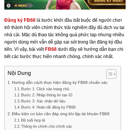
Đăng ký FB68
là bước khởi đầu bắt buộc để người chơi
trở thành hội viên chính thức trải nghiệm đầy đủ dịch vụ tại
nhà cái. Mặc dù thao tác không quá phức tạp nhưng nhiều
người dùng mới vẫn dễ gặp sai sót trong lần đăng ký đầu
tiên. Vì vậy, bài viết
FB68
dưới đây sẽ hướng dẫn bạn chi
tiết các bước thực hiện nhanh chóng, chính xác nhất.
Nội Dung
Hướng dẫn cách thực hiện đăng ký FB68 chuẩn xác
Bước 1: Click vào trang chủ
Bước 2: Nhập thông tin tạo ID
Bước 3: Xác nhận dữ liệu
Bước 4: Hoàn tất đăng ký FB68
Điều kiện cơ bản cần đáp ứng khi lập tài khoản FB68
Độ tuổi hợp lệ
Thông tin chính chủ chính xác