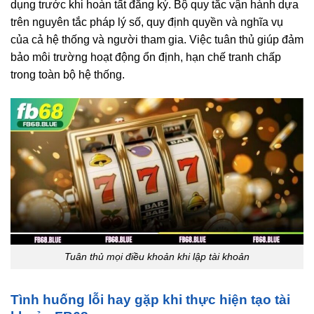
dụng trước khi hoàn tất đăng ký. Bộ quy tắc vận hành dựa
trên nguyên tắc pháp lý số, quy định quyền và nghĩa vụ
của cả hệ thống và người tham gia. Việc tuân thủ giúp đảm
bảo môi trường hoạt động ổn định, hạn chế tranh chấp
trong toàn bộ hệ thống.
Tuân thủ mọi điều khoản khi lập tài khoản
Tình huống lỗi hay gặp khi thực hiện tạo tài