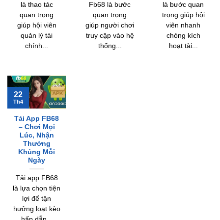
là thao tác
Fb68 là bước
là bước quan
quan trọng
quan trọng
trọng giúp hội
giúp hội viên
giúp người chơi
viên nhanh
quản lý tài
truy cập vào hệ
chóng kích
chính...
thống...
hoạt tài...
22
Th4
Tải App FB68
– Chơi Mọi
Lúc, Nhận
Thưởng
Khủng Mỗi
Ngày
Tải app FB68
là lựa chọn tiện
lợi để tận
hưởng loạt kèo
hấp dẫn...