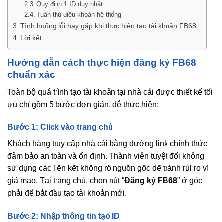
Quy định 1 ID duy nhất
Tuân thủ điều khoản hệ thống
Tình huống lỗi hay gặp khi thực hiện tạo tài khoản FB68
Lời kết
Hướng dẫn cách thực hiện đăng ký FB68
chuẩn xác
Toàn bộ quá trình tạo tài khoản tại nhà cái được thiết kế tối
ưu chỉ gồm 5 bước đơn giản, dễ thực hiện:
Bước 1: Click vào trang chủ
Khách hàng truy cập nhà cái bằng đường link chính thức
đảm bảo an toàn và ổn định. Thành viên tuyệt đối không
sử dụng các liên kết không rõ nguồn gốc để tránh rủi ro vì
giả mạo. Tại trang chủ, chọn nút “
Đăng ký FB68
” ở góc
phải để bắt đầu tạo tài khoản mới.
Bước 2: Nhập thông tin tạo ID