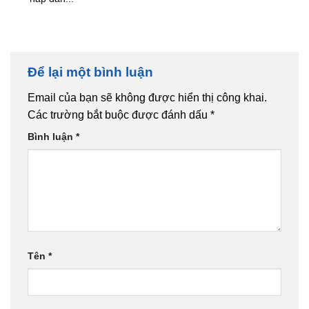
Để lại một bình luận
Email của bạn sẽ không được hiển thị công khai.
Các trường bắt buộc được đánh dấu
*
Bình luận
*
Tên
*