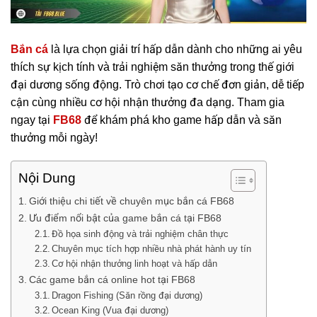
Bắn cá
là lựa chọn giải trí hấp dẫn dành cho những ai yêu
thích sự kịch tính và trải nghiệm săn thưởng trong thế giới
đại dương sống động. Trò chơi tạo cơ chế đơn giản, dễ tiếp
cận cùng nhiều cơ hội nhận thưởng đa dạng. Tham gia
ngay tại
FB68
để khám phá kho game hấp dẫn và săn
thưởng mỗi ngày!
Nội Dung
Giới thiệu chi tiết về chuyên mục bắn cá FB68
Ưu điểm nổi bật của game bắn cá tại FB68
Đồ họa sinh động và trải nghiệm chân thực
Chuyên mục tích hợp nhiều nhà phát hành uy tín
Cơ hội nhận thưởng linh hoạt và hấp dẫn
Các game bắn cá online hot tại FB68
Dragon Fishing (Săn rồng đại dương)
Ocean King (Vua đại dương)