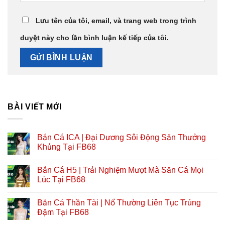
Lưu tên của tôi, email, và trang web trong trình
duyệt này cho lần bình luận kế tiếp của tôi.
BÀI VIẾT MỚI
Bắn Cá ICA | Đại Dương Sôi Động Săn Thưởng
Khủng Tại FB68
Bắn Cá H5 | Trải Nghiệm Mượt Mà Săn Cá Mọi
Lúc Tại FB68
Bắn Cá Thần Tài | Nổ Thường Liên Tục Trúng
Đậm Tại FB68