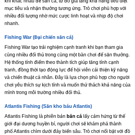
khí khác nhau để săn cá, từ đó gia tăng khả năng tiêu diệt
mục tiêu và nhận thưởng tương ứng. Trò chơi phù hợp với
nhiều đối tượng nhờ mức cược linh hoạt và nhịp độ chơi
nhanh.
Fishing War (Đại chiến săn cá)
Fishing War tạo trải nghiệm cạnh tranh khi bạn tham gia
cùng nhiều đối thủ trong cùng một bàn chơi để săn thưởng.
Hệ thống tính điểm theo thành tích giúp tăng tính cạnh
tranh, đồng thời tạo động lực để hội viên cải thiện kỹ năng
và chiến thuật cá nhân. Đây là lựa chọn phù hợp cho người
chơi yêu thích sự kịch tính và muốn thử thách khả năng của
mình trong môi trường nhiều đối thủ.
Atlantis Fishing (Săn kho báu Atlantis)
Atlantis Fishing là phiên bản
bắn cá
lấy cảm hứng từ thế
giới đại dương huyền bí, người chơi sẽ khám phá thành
phố Atlantis chìm dưới đáy biển sâu. Trò chơi nổi bật với đồ