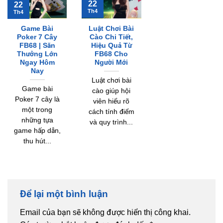
22
22
Th4
Th4
Game Bài
Luật Chơi Bài
Poker 7 Cây
Cào Chi Tiết,
FB68 | Săn
Hiệu Quả Từ
Thưởng Lớn
FB68 Cho
Ngay Hôm
Người Mới
Nay
Luật chơi bài
Game bài
cào giúp hội
Poker 7 cây là
viên hiểu rõ
một trong
cách tính điểm
những tựa
và quy trình...
game hấp dẫn,
thu hút...
Để lại một bình luận
Email của bạn sẽ không được hiển thị công khai.