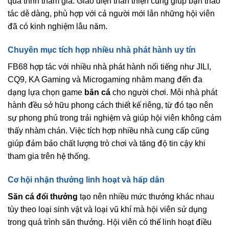
quá trình tham gia. Giao diện thân thiện cũng giúp bạn thao
tác dễ dàng, phù hợp với cả người mới lẫn những hội viên
đã có kinh nghiệm lâu năm.
Chuyên mục tích hợp nhiều nhà phát hành uy tín
FB68 hợp tác với nhiều nhà phát hành nổi tiếng như JILI,
CQ9, KA Gaming và Microgaming nhằm mang đến đa
dạng lựa chọn game
bắn cá
cho người chơi. Mỗi nhà phát
hành đều sở hữu phong cách thiết kế riêng, từ đó tạo nên
sự phong phú trong trải nghiệm và giúp hội viên không cảm
thấy nhàm chán. Việc tích hợp nhiều nhà cung cấp cũng
giúp đảm bảo chất lượng trò chơi và tăng độ tin cậy khi
tham gia trên hệ thống.
Cơ hội nhận thưởng linh hoạt và hấp dẫn
Săn cá đổi thưởng
tạo nên nhiều mức thưởng khác nhau
tùy theo loại sinh vật và loại vũ khí mà hội viên sử dụng
trong quá trình săn thưởng. Hội viên có thể linh hoạt điều