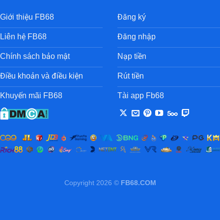
Giới thiệu FB68
Đăng ký
Liên hệ FB68
Đăng nhập
Chính sách bảo mật
Nạp tiền
Điều khoản và điều kiện
Rút tiền
Khuyến mãi FB68
Tài app Fb68
Copyright 2026 ©
FB68.COM