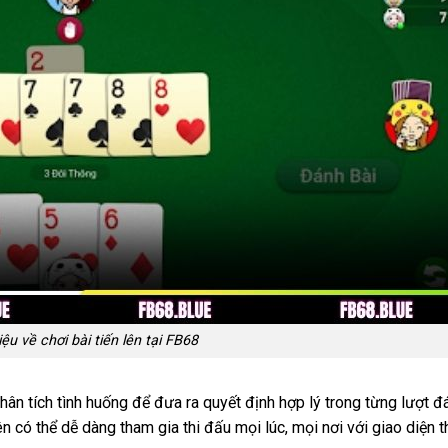
iệu về chơi bài tiến lên tại FB68
hân tích tình huống để đưa ra quyết định hợp lý trong từng lượt đ
ên có thể dễ dàng tham gia thi đấu mọi lúc, mọi nơi với giao diện t