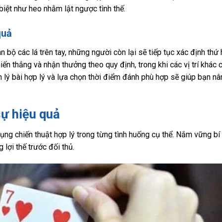
iệt như heo nhằm lật ngược tình thế.
quả
n bộ các lá trên tay, những người còn lại sẽ tiếp tục xác định thứ
iến thắng và nhận thưởng theo quy định, trong khi các vị trí khác 
 lý bài hợp lý và lựa chọn thời điểm đánh phù hợp sẽ giúp bạn nâ
sự hiệu quả
ng chiến thuật hợp lý trong từng tình huống cụ thể. Nắm vững bí 
 lợi thế trước đối thủ.