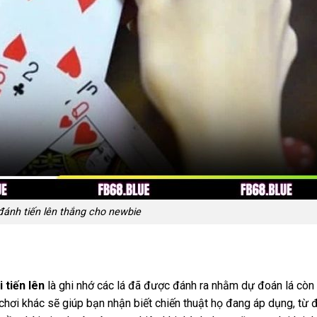
 đánh tiến lên thắng cho newbie
i tiến lên
là ghi nhớ các lá đã được đánh ra nhằm dự đoán lá còn 
chơi khác sẽ giúp bạn nhận biết chiến thuật họ đang áp dụng, từ 