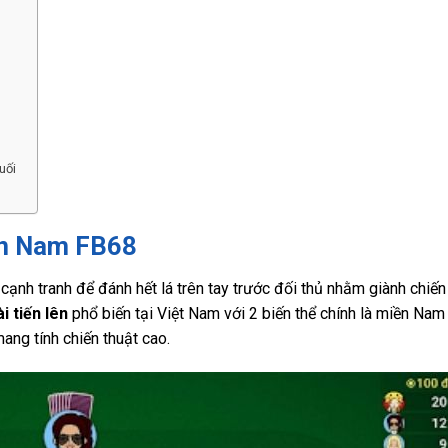
uối
iền Nam FB68
i cạnh tranh để đánh hết lá trên tay trước đối thủ nhằm giành chiến
i tiến lên
phổ biến tại Việt Nam với 2 biến thể chính là miền Nam
ang tính chiến thuật cao.