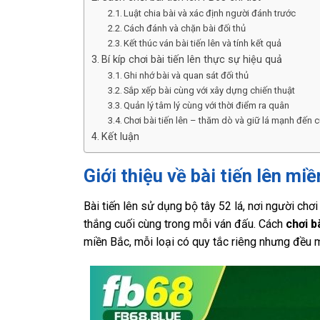
Luật chia bài và xác định người đánh trước
Cách đánh và chặn bài đối thủ
Kết thúc ván bài tiến lên và tính kết quả
Bí kíp chơi bài tiến lên thực sự hiệu quả
Ghi nhớ bài và quan sát đối thủ
Sắp xếp bài cùng với xây dựng chiến thuật
Quản lý tâm lý cùng với thời điểm ra quân
Chơi bài tiến lên – thăm dò và giữ lá mạnh đến c
Kết luận
Giới thiệu về bài tiến lên m
Bài tiến lên sử dụng bộ tây 52 lá, nơi người chơ
thắng cuối cùng trong mỗi ván đấu. Cách
chơi bà
miền Bắc, mỗi loại có quy tắc riêng nhưng đều m