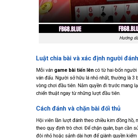
Hướng dẫn
Luật chia bài và xác định người đán
Mỗi ván
game bài tiến lên
có từ hai-bốn người 
ván đấu. Người sở hữu lá nhỏ nhất, thường là 3
vòng chơi đầu tiên. Nắm quyền đi trước mang lại 
chiến thuật ngay từ những lượt đầu tiên.
Cách đánh và chặn bài đối thủ
Hội viên lần lượt đánh theo chiều kim đồng hồ, m
theo quy định trò chơi. Để chặn quân, bạn cần sử
đôi nhỏ hoặc sảnh dài hơn để giành quyền kiểm