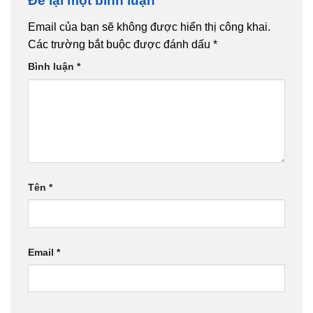
Để lại một bình luận
Email của bạn sẽ không được hiển thị công khai.
Các trường bắt buộc được đánh dấu
*
Bình luận
*
Tên
*
Email
*