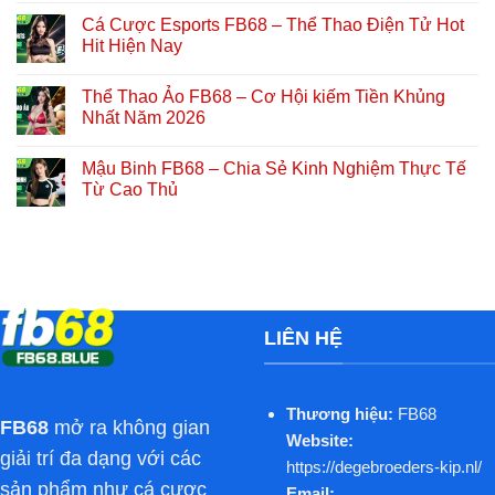
Cá Cược Esports FB68 – Thể Thao Điện Tử Hot
Hit Hiện Nay
Thể Thao Ảo FB68 – Cơ Hội kiếm Tiền Khủng
Nhất Năm 2026
Mậu Binh FB68 – Chia Sẻ Kinh Nghiệm Thực Tế
Từ Cao Thủ
LIÊN HỆ
Thương hiệu:
FB68
FB68
mở ra không gian
Website:
giải trí đa dạng với các
https://degebroeders-kip.nl/
sản phẩm như cá cược
Email: