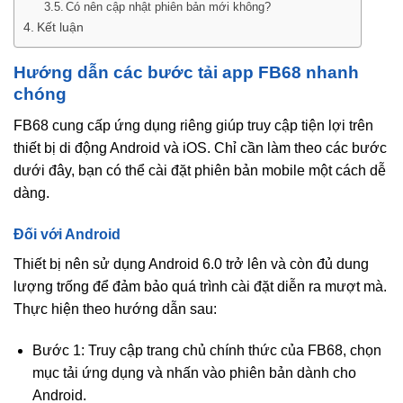
Có nên cập nhật phiên bản mới không?
Kết luận
Hướng dẫn các bước tải app FB68 nhanh
chóng
FB68 cung cấp ứng dụng riêng giúp truy cập tiện lợi trên
thiết bị di động Android và iOS. Chỉ cần làm theo các bước
dưới đây, bạn có thể cài đặt phiên bản mobile một cách dễ
dàng.
Đối với Android
Thiết bị nên sử dụng Android 6.0 trở lên và còn đủ dung
lượng trống để đảm bảo quá trình cài đặt diễn ra mượt mà.
Thực hiện theo hướng dẫn sau:
Bước 1: Truy cập trang chủ chính thức của FB68, chọn
mục tải ứng dụng và nhấn vào phiên bản dành cho
Android.