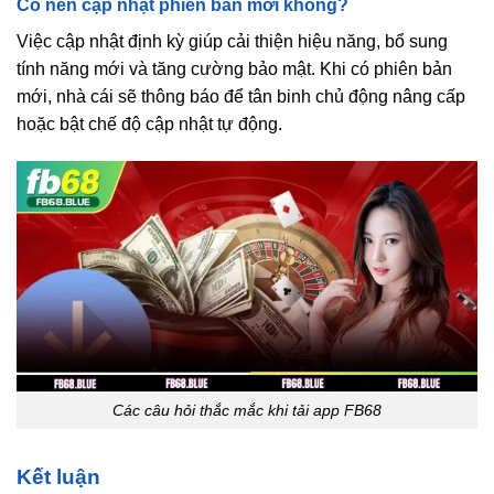
Có nên cập nhật phiên bản mới không?
Việc cập nhật định kỳ giúp cải thiện hiệu năng, bổ sung
tính năng mới và tăng cường bảo mật. Khi có phiên bản
mới, nhà cái sẽ thông báo để tân binh chủ động nâng cấp
hoặc bật chế độ cập nhật tự động.
Các câu hỏi thắc mắc khi tải app FB68
Kết luận