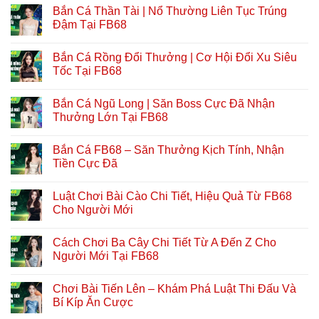
Bắn Cá Thần Tài | Nổ Thường Liên Tục Trúng
Đậm Tại FB68
Bắn Cá Rồng Đổi Thưởng | Cơ Hội Đổi Xu Siêu
Tốc Tại FB68
Bắn Cá Ngũ Long | Săn Boss Cực Đã Nhận
Thưởng Lớn Tại FB68
Bắn Cá FB68 – Săn Thưởng Kịch Tính, Nhận
Tiền Cực Đã
Luật Chơi Bài Cào Chi Tiết, Hiệu Quả Từ FB68
Cho Người Mới
Cách Chơi Ba Cây Chi Tiết Từ A Đến Z Cho
Người Mới Tại FB68
Chơi Bài Tiến Lên – Khám Phá Luật Thi Đấu Và
Bí Kíp Ăn Cược