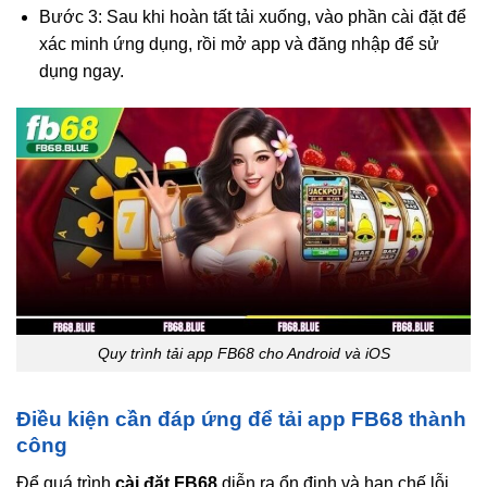
Bước 3: Sau khi hoàn tất tải xuống, vào phần cài đặt để
xác minh ứng dụng, rồi mở app và đăng nhập để sử
dụng ngay.
Quy trình tải app FB68 cho Android và iOS
Điều kiện cần đáp ứng để tải app FB68 thành
công
Để quá trình
cài đặt FB68
diễn ra ổn định và hạn chế lỗi