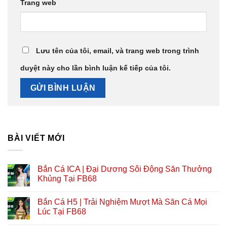
Trang web
Lưu tên của tôi, email, và trang web trong trình
duyệt này cho lần bình luận kế tiếp của tôi.
BÀI VIẾT MỚI
Bắn Cá ICA | Đại Dương Sôi Động Săn Thưởng
Khủng Tại FB68
Bắn Cá H5 | Trải Nghiệm Mượt Mà Săn Cá Mọi
Lúc Tại FB68