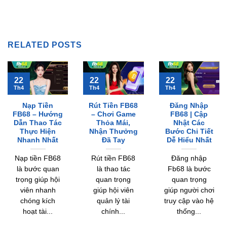
RELATED POSTS
22
22
22
Th4
Th4
Th4
Nạp Tiền
Rút Tiền FB68
Đăng Nhập
FB68 – Hướng
– Chơi Game
FB68 | Cập
Dẫn Thao Tác
Thỏa Mái,
Nhật Các
Thực Hiện
Nhận Thưởng
Bước Chi Tiết
Nhanh Nhất
Đã Tay
Dễ Hiểu Nhất
Nạp tiền FB68
Rút tiền FB68
Đăng nhập
là bước quan
là thao tác
Fb68 là bước
trọng giúp hội
quan trọng
quan trọng
viên nhanh
giúp hội viên
giúp người chơi
chóng kích
quản lý tài
truy cập vào hệ
hoạt tài...
chính...
thống...